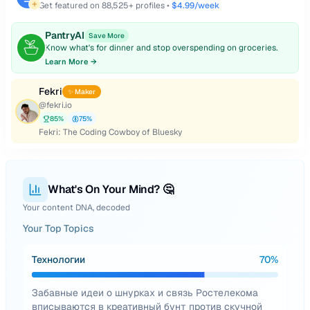
Get featured on
88,525
+ profiles •
$4.99/week
PantryAI
Save More
Know what's for dinner and stop overspending on groceries.
Learn More →
Fekri
✨ Maker
@
fekri.io
85
%
75
%
Fekri: The Coding Cowboy of Bluesky
What's On Your Mind? 🤔
Your content DNA, decoded
Your Top Topics
Технологии
70
%
Забавные идеи о шнурках и связь Ростелекома
вписываются в креативный бунт против скучной