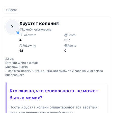
Back
Хрустят колени
Х
@
kolen04ka.bsky.social
Followers
Posts
48
257
Following
Packs
68
0
23 y.o.

Straight white cis male

Moscow, Russia

Люблю технологии, игры, аниме, автомобили и вообще много чего 
интересного
Кто сказал, что гениальность не может
быть в мемах?
Посты Хрустят колени олицетворяют тот весёлый
хаос, что происходит в нашей голове.