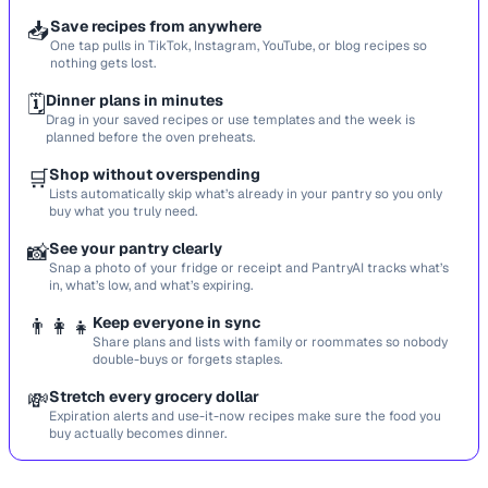
📥
Save recipes from anywhere
One tap pulls in TikTok, Instagram, YouTube, or blog recipes so
nothing gets lost.
🗓️
Dinner plans in minutes
Drag in your saved recipes or use templates and the week is
planned before the oven preheats.
🛒
Shop without overspending
Lists automatically skip what’s already in your pantry so you only
buy what you truly need.
📸
See your pantry clearly
Snap a photo of your fridge or receipt and PantryAI tracks what’s
in, what’s low, and what’s expiring.
👨‍👩‍👧
Keep everyone in sync
Share plans and lists with family or roommates so nobody
double-buys or forgets staples.
💸
Stretch every grocery dollar
Expiration alerts and use-it-now recipes make sure the food you
buy actually becomes dinner.