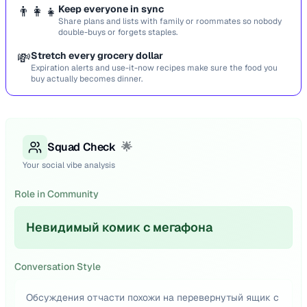
👨‍👩‍👧
Keep everyone in sync
Share plans and lists with family or roommates so nobody
double-buys or forgets staples.
💸
Stretch every grocery dollar
Expiration alerts and use-it-now recipes make sure the food you
buy actually becomes dinner.
Squad Check
🌟
Your social vibe analysis
Role in Community
Невидимый комик с мегафона
Conversation Style
Обсуждения отчасти похожи на перевернутый ящик с